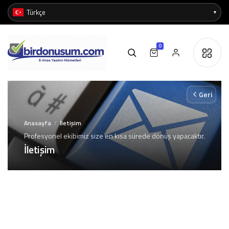
0
Geri
Anasayfa
İletişim
/
Profesyonel ekibimiz size en kısa sürede dönüş yapacaktır.
İletişim