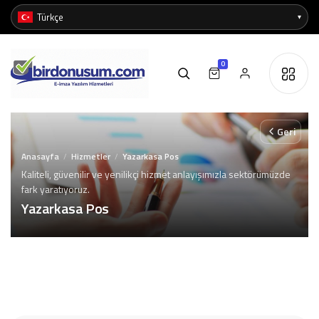
0
Geri
Anasayfa
Hizmetler
Yazarkasa Pos
/
/
Kaliteli, güvenilir ve yenilikçi hizmet anlayışımızla sektörümüzde
fark yaratıyoruz.
Yazarkasa Pos