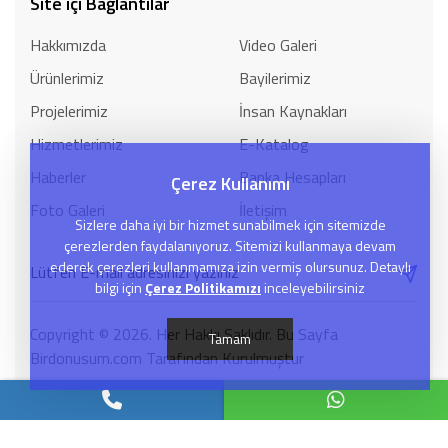
Site içi Bağlantılar
Hakkımızda
Video Galeri
Ürünlerimiz
Bayilerimiz
Projelerimiz
İnsan Kaynakları
Hizmetlerimiz
E-Katalog
Haberler
Banka Hesapları
Çerez Kullanımı
Foto Galeri
İletişim
Sizlere daha iyi bir hizmet sunabilmek için sitemizde
çerezlerden faydalanıyoruz. Sitemizi kullanmaya devam
ederek çerezleri kullanmamıza izin vermiş olursunuz. Detaylı
bilgi için
Çerez Politikamızı
inceleyebilirsiniz
Copyright © 2026. Her Hakkı Saklıdır. Bu Sayfa
Tamam
Birdonusum.com Tarafından Kurulmuştur