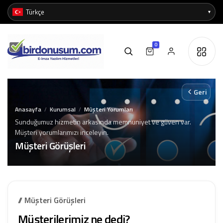
0
Geri
Anasayfa
Kurumsal
Müşteri Yorumları
/
/
Sunduğumuz hizmetin arkasında memnuniyet ve güven var.
Müşteri yorumlarımızı inceleyin.
Müşteri Görüşleri
// Müşteri Görüşleri
Müşterilerimiz ne dedi?