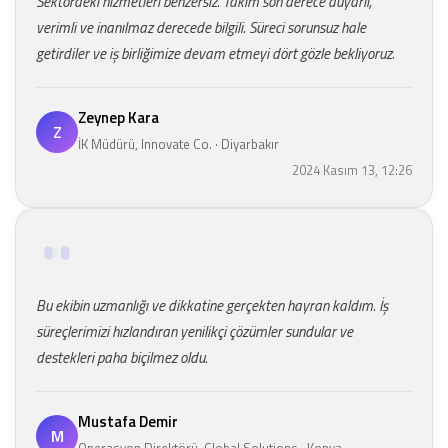
Sektördeki hizmetleri benzersiz. Takım son derece duyarlı,
verimli ve inanılmaz derecede bilgili. Süreci sorunsuz hale
getirdiler ve iş birliğimize devam etmeyi dört gözle bekliyoruz.
Zeynep Kara
Z
İK Müdürü, Innovate Co. · Diyarbakır
2024 Kasım 13, 12:26
Bu ekibin uzmanlığı ve dikkatine gerçekten hayran kaldım. İş
süreçlerimizi hızlandıran yenilikçi çözümler sundular ve
destekleri paha biçilmez oldu.
Mustafa Demir
M
Operasyon Direktörü, Global Solutions · Konya