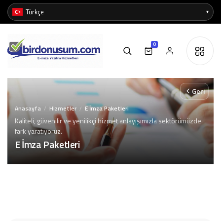
0
Geri
Anasayfa
Hizmetler
E İmza Paketleri
/
/
Kaliteli, güvenilir ve yenilikçi hizmet anlayışımızla sektörümüzde
fark yaratıyoruz.
E İmza Paketleri