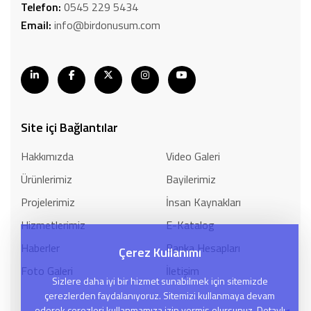
Telefon:
0545 229 5434
Email:
info@birdonusum.com
Site içi Bağlantılar
Hakkımızda
Video Galeri
Ürünlerimiz
Bayilerimiz
Projelerimiz
İnsan Kaynakları
Hizmetlerimiz
E-Katalog
Haberler
Banka Hesapları
Çerez Kullanımı
Foto Galeri
İletişim
Sizlere daha iyi bir hizmet sunabilmek için sitemizde
çerezlerden faydalanıyoruz. Sitemizi kullanmaya devam
ederek çerezleri kullanmamıza izin vermiş olursunuz. Detaylı