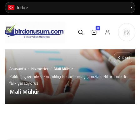
0
Geri
Anasayfa
Hizmetler
Mali Mühür
/
/
Kaliteli, güvenilir ve yenilikçi hizmet anlayışımızla sektörümüzde
fark yaratıyoruz.
Mali Mühür