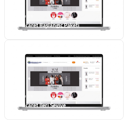
ÜRÜNLER
E- ticaret Başlangıç Paketi
ÜRÜNLER
E- ticaret İleri Seviye