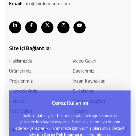
Email:
info@birdonusum.com
Site içi Bağlantılar
Hakkımızda
Video Galeri
Ürünlerimiz
Bayilerimiz
Projelerimiz
İnsan Kaynakları
Hizmetlerimiz
E-Katalog
Haberler
Banka Hesapları
Çerez Kullanımı
Foto Galeri
İletişim
Sizlere daha iyi bir hizmet sunabilmek için sitemizde
çerezlerden faydalanıyoruz. Sitemizi kullanmaya devam
ederek çerezleri kullanmamıza izin vermiş olursunuz. Detaylı
bilgi için
Çerez Politikamızı
inceleyebilirsiniz