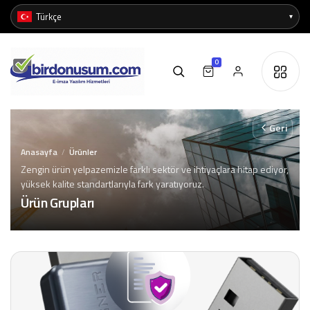
0
Geri
Anasayfa
Ürünler
/
Zengin ürün yelpazemizle farklı sektör ve ihtiyaçlara hitap ediyor,
yüksek kalite standartlarıyla fark yaratıyoruz.
Ürün Grupları