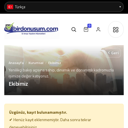
0
Geri
Anasayfa
Kurumsal
Ekibimiz
/
/
Yenilikçi bakış açısına sahip, dinamik ve donanımlı kadromuzla
işimize değer katıyoruz.
Ekibimiz
Üzgünüz, kayıt bulunamamıştır.
✔ Henüz kayıt eklenmemiştir. Daha sonra tekrar
deneyebilrisiniz.