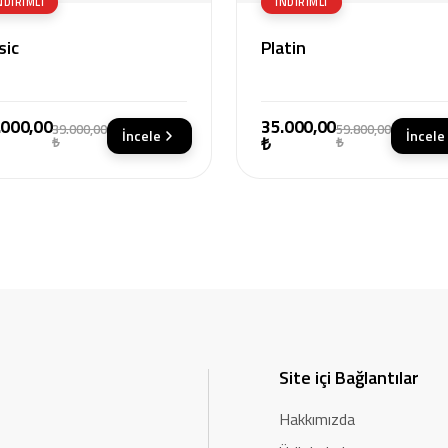
NDIRIMLI
İNDIRIMLI
sic
Platin
.000,00
35.000,00
39.000,00
59.800,00
İncele
İncele
₺
₺
₺
Site içi Bağlantılar
Hakkımızda