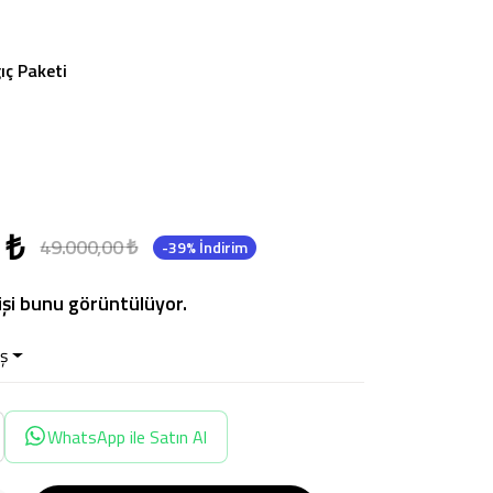
ıç Paketi
 ₺
49.000,00 ₺
-39% İndirim
işi bunu görüntülüyor.
ş
WhatsApp ile Satın Al