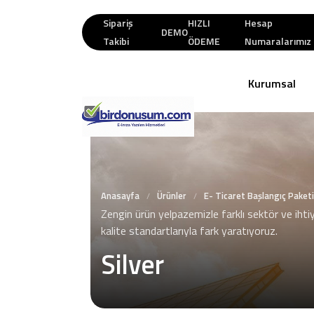
Sipariş
HIZLI
Hesap
DEMO
Takibi
ÖDEME
Numaralarımız
Kurumsal
Anasayfa
Ürünler
E- Ticaret Başlangıç Paketi
/
/
Zengin ürün yelpazemizle farklı sektör ve ihti
kalite standartlarıyla fark yaratıyoruz.
Silver