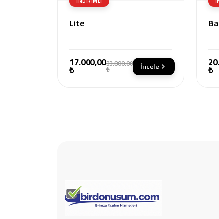
İNDIRIMLI
İ
Lite
Ba
17.000,00
20
33.800,00
İncele
₺
₺
₺