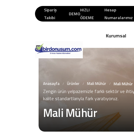
Sipariş
HIZLI
Hesap
DEMO
Takibi
ÖDEME
Numaralarımız
Kurumsal
Anasayfa
Ürünler
Mali Mühür
/
/
/
Mali Mühür
Zengin ürün yelpazemizle farklı sektör ve ihti
kalite standartlarıyla fark yaratıyoruz.
Mali Mühür