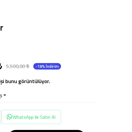
r
₺
5.500,00 ₺
-18% İndirim
işi bunu görüntülüyor.
ş
WhatsApp ile Satın Al