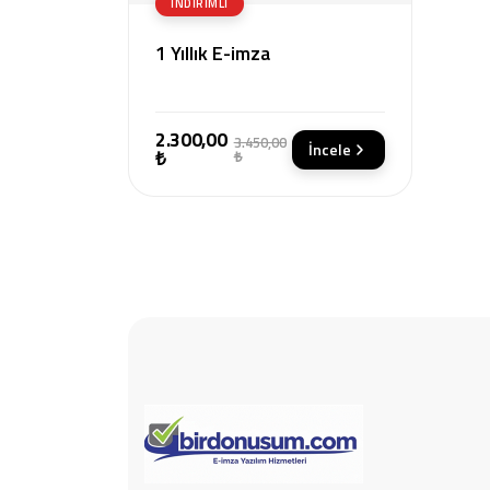
İNDIRIMLI
1 Yıllık E-imza
2.300,00
3.450,00
İncele
₺
₺