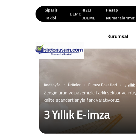
Sipariş
HIZLI
Hesap
DEMO
Takibi
ÖDEME
Numaralarımız
Kurumsal
Anasayfa
Ürünler
E İmza Paketleri
/
/
/
3 Yıllı
Zengin ürün yelpazemizle farklı sektör ve ihti
kalite standartlarıyla fark yaratıyoruz.
3 Yıllık E-imza