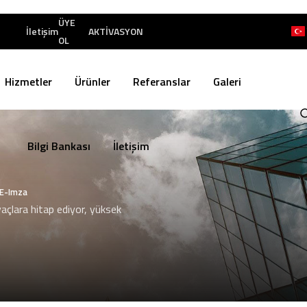
ÜYE
İletişim
AKTİVASYON
OL
Hizmetler
Ürünler
Referanslar
Galeri
Bilgi Bankası
İletişim
k E-Imza
yaçlara hitap ediyor, yüksek