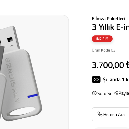
E İmza Paketleri
3 Yıllık E-
İNDIRIM
Ürün Kodu 03
3.700,00 
Şu anda
1
k
Payla
Soru Sor
Hemen Ara