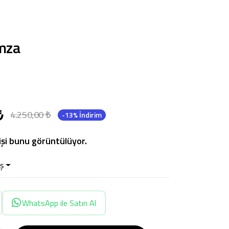
imza
₺
4.250,00 ₺
-13% İndirim
işi bunu görüntülüyor.
ş
WhatsApp ile Satın Al