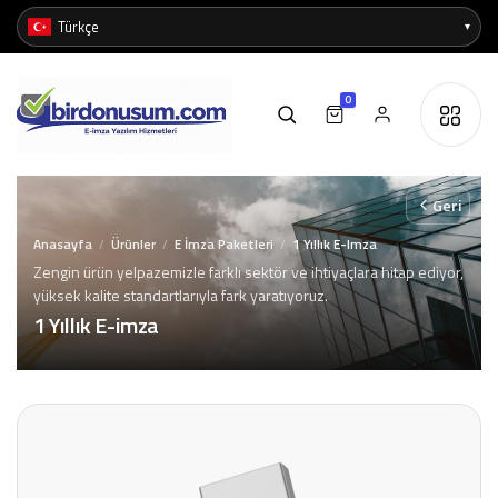
0
Geri
Anasayfa
Ürünler
E İmza Paketleri
1 Yıllık E-Imza
/
/
/
Zengin ürün yelpazemizle farklı sektör ve ihtiyaçlara hitap ediyor,
yüksek kalite standartlarıyla fark yaratıyoruz.
1 Yıllık E-imza