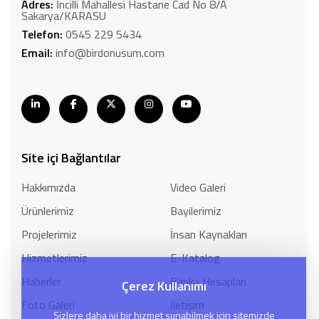
Adres:
İncilli Mahallesi Hastane Cad No 8/A
Sakarya/KARASU
Telefon:
0545 229 5434
Email:
info@birdonusum.com
Site içi Bağlantılar
Hakkımızda
Video Galeri
Ürünlerimiz
Bayilerimiz
Projelerimiz
İnsan Kaynakları
Hizmetlerimiz
E-Katalog
Haberler
Banka Hesapları
Çerez Kullanımı
Foto Galeri
İletişim
Sizlere daha iyi bir hizmet sunabilmek için sitemizde