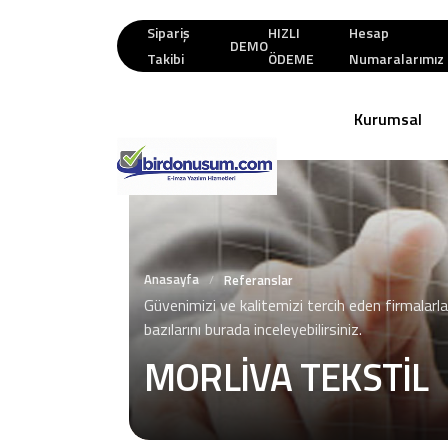
Sipariş
HIZLI
Hesap
DEMO
Takibi
ÖDEME
Numaralarımız
Kurumsal
Anasayfa
/
Referanslar
Güvenimizi ve kalitemizi tercih eden firmalarla
bazılarını burada inceleyebilirsiniz.
MORLİVA TEKSTİL