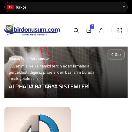
0
Geri
Anasayfa
Referanslar
/
Güvenimizi ve kalitemizi tercih eden firmalarla
gerçekleştirdiğimiz projelerden bazılarını burada
inceleyebilirsiniz.
ALPHADA BATARYA SISTEMLERİ