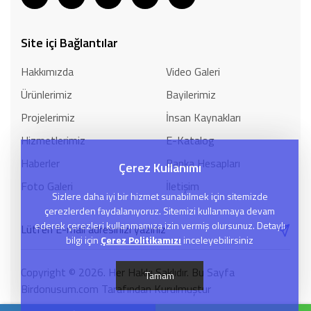
Site içi Bağlantılar
Hakkımızda
Video Galeri
Ürünlerimiz
Bayilerimiz
Projelerimiz
İnsan Kaynakları
Hizmetlerimiz
E-Katalog
Haberler
Banka Hesapları
Çerez Kullanımı
Foto Galeri
İletişim
Sizlere daha iyi bir hizmet sunabilmek için sitemizde
çerezlerden faydalanıyoruz. Sitemizi kullanmaya devam
ederek çerezleri kullanmamıza izin vermiş olursunuz. Detaylı
bilgi için
Çerez Politikamızı
inceleyebilirsiniz
Copyright © 2026. Her Hakkı Saklıdır. Bu Sayfa
Tamam
Birdonusum.com Tarafından Kurulmuştur