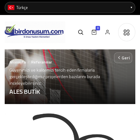
0
Geri
Anasayfa
Referanslar
/
Güvenimizi ve kalitemizi tercih eden firmalarla
gerçekleştirdiğimiz projelerden bazılarını burada
inceleyebilirsiniz.
ALES BUTİK