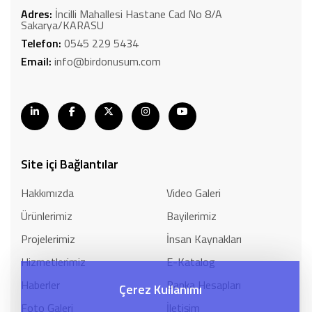
Adres:
İncilli Mahallesi Hastane Cad No 8/A
Sakarya/KARASU
Telefon:
0545 229 5434
Email:
info@birdonusum.com
Site içi Bağlantılar
Hakkımızda
Video Galeri
Ürünlerimiz
Bayilerimiz
Projelerimiz
İnsan Kaynakları
Hizmetlerimiz
E-Katalog
Haberler
Banka Hesapları
Çerez Kullanımı
Foto Galeri
İletişim