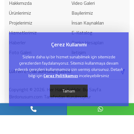
Hakkımızda
Video Galeri
Ürünlerimiz
Bayilerimiz
Projelerimiz
İnsan Kaynakları
Hizmetlerimiz
E-Katalog
Haberler
Banka Hesapları
Çerez Kullanımı
Foto Galeri
İletişim
Sizlere daha iyi bir hizmet sunabilmek için sitemizde
çerezlerden faydalanıyoruz. Sitemizi kullanmaya devam
ederek çerezleri kullanmamıza izin vermiş olursunuz. Detaylı
bilgi için
Çerez Politikamızı
inceleyebilirsiniz
Copyright © 2026. Her Hakkı Saklıdır. Bu Sayfa
Tamam
Birdonusum.com Tarafından Kurulmuştur