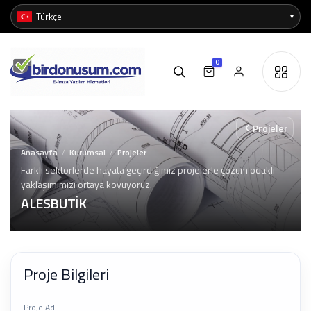
0
Projeler
Anasayfa
Kurumsal
Projeler
/
/
Farklı sektörlerde hayata geçirdiğimiz projelerle çözüm odaklı
yaklaşımımızı ortaya koyuyoruz.
ALESBUTİK
Proje Bilgileri
Proje Adı