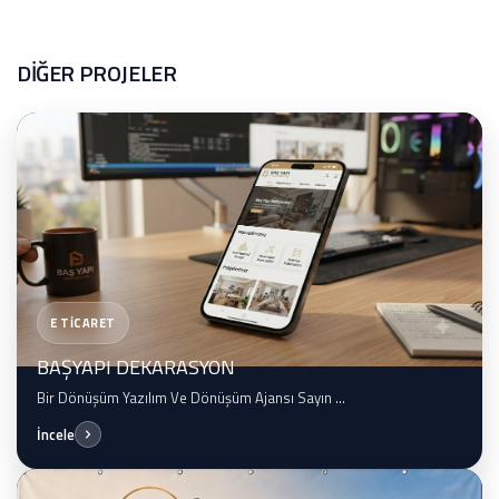
DİĞER PROJELER
E TİCARET
BAŞYAPI DEKARASYON
Bir Dönüşüm Yazılım Ve Dönüşüm Ajansı Sayın ...
İncele