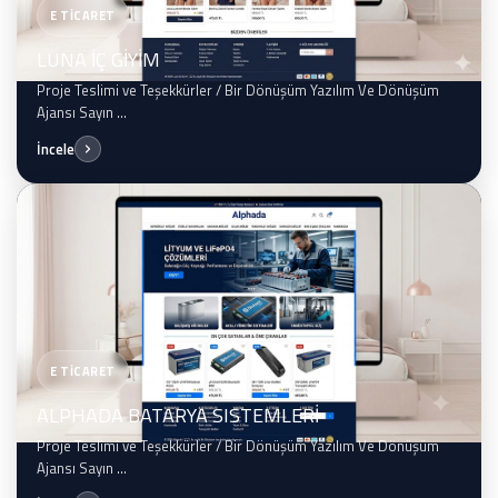
E TİCARET
LUNA İÇ GİYİM
Proje Teslimi ve Teşekkürler / Bir Dönüşüm Yazılım Ve Dönüşüm
Ajansı Sayın ...
İncele
E TİCARET
ALPHADA BATARYA SISTEMLERİ
Proje Teslimi ve Teşekkürler / Bir Dönüşüm Yazılım Ve Dönüşüm
Ajansı Sayın ...