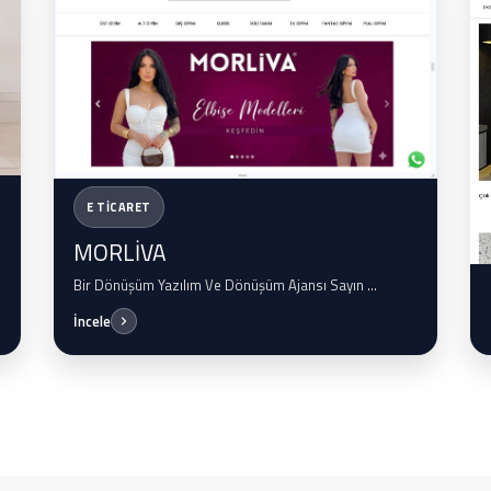
E TİCARET
MORLİVA
Bir Dönüşüm Yazılım Ve Dönüşüm Ajansı Sayın ...
İncele