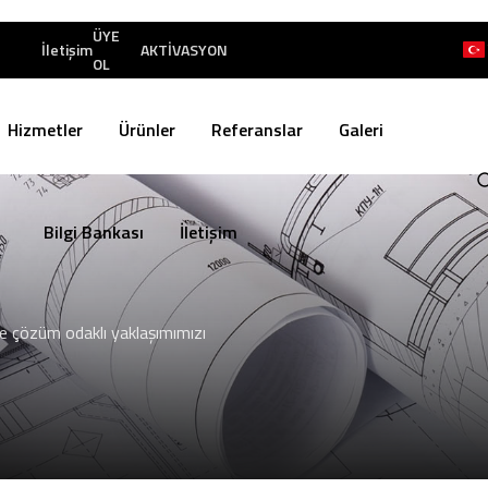
ÜYE
İletişim
AKTİVASYON
OL
Hizmetler
Ürünler
Referanslar
Galeri
Bilgi Bankası
İletişim
rle çözüm odaklı yaklaşımımızı