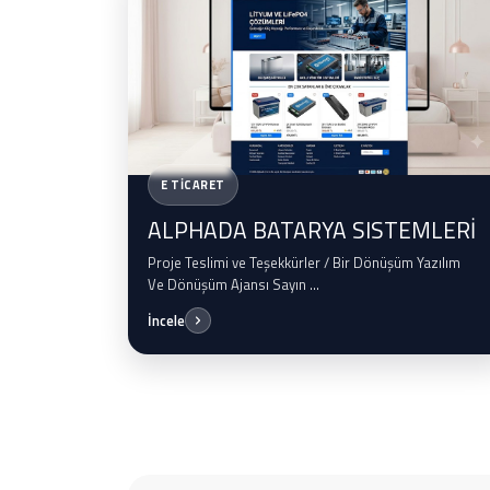
E TİCARET
ALPHADA BATARYA SISTEMLERİ
Proje Teslimi ve Teşekkürler / Bir Dönüşüm Yazılım
Ve Dönüşüm Ajansı Sayın ...
İncele