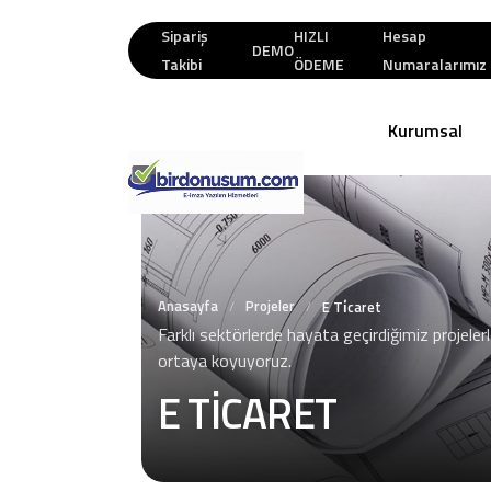
Sipariş
HIZLI
Hesap
DEMO
Takibi
ÖDEME
Numaralarımız
Kurumsal
Anasayfa
Projeler
/
/
E Ti̇caret
Farklı sektörlerde hayata geçirdiğimiz projele
ortaya koyuyoruz.
E TİCARET