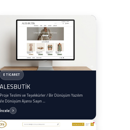
E TİCARET
ALESBUTİK
Proje Teslimi ve Teşekkürler / Bir Dönüşüm Yazılım
Ve Dönüşüm Ajansı Sayın ...
İncele