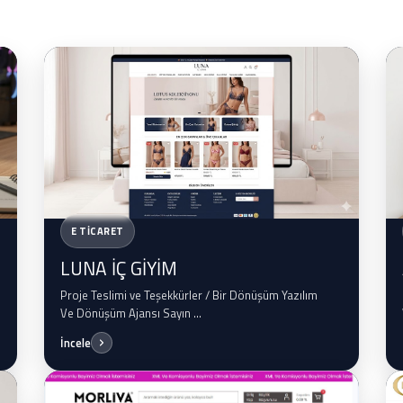
E TİCARET
LUNA İÇ GİYİM
Proje Teslimi ve Teşekkürler / Bir Dönüşüm Yazılım
Ve Dönüşüm Ajansı Sayın ...
İncele