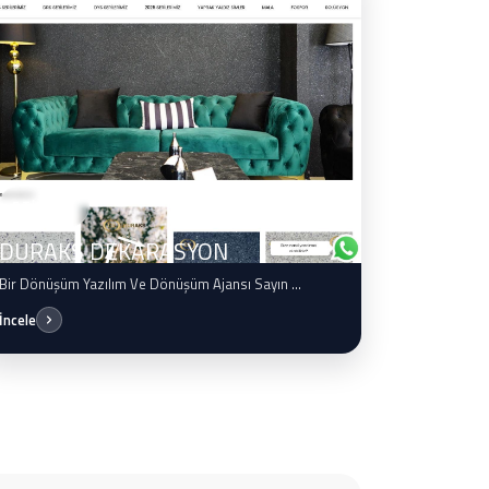
E TİCARET
DURAKS DEKARASYON
Bir Dönüşüm Yazılım Ve Dönüşüm Ajansı Sayın ...
İncele