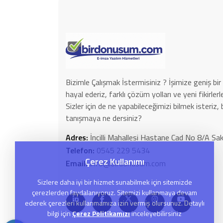
Bizimle Çalışmak İstermisiniz ? İşimize geniş bir 
hayal ederiz, farklı çözüm yolları ve yeni fikirle
Sizler için de ne yapabileceğimizi bilmek isteriz, 
tanışmaya ne dersiniz?
Adres:
İncilli Mahallesi Hastane Cad No 8/A 
Telefon:
0545 229 5434
Çerez Kullanımı
Email:
info@birdonusum.com
Sizlere daha iyi bir hizmet sunabilmek için sitemizde
çerezlerden faydalanıyoruz. Sitemizi kullanmaya devam
ederek çerezleri kullanmamıza izin vermiş olursunuz. Detaylı
bilgi için
Çerez Politikamızı
inceleyebilirsiniz