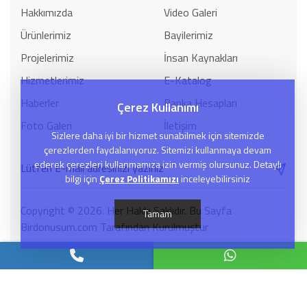
Hakkımızda
Video Galeri
Ürünlerimiz
Bayilerimiz
Projelerimiz
İnsan Kaynakları
Hizmetlerimiz
E-Katalog
Haberler
Banka Hesapları
Çerez Kullanımı
Foto Galeri
İletişim
Sizlere daha iyi bir hizmet sunabilmek için sitemizde
çerezlerden faydalanıyoruz. Sitemizi kullanmaya devam
ederek çerezleri kullanmamıza izin vermiş olursunuz. Detaylı
bilgi için
Çerez Politikamızı
inceleyebilirsiniz
Copyright © 2026. Her Hakkı Saklıdır. Bu Sayfa
Tamam
Birdonusum.com Tarafından Kurulmuştur