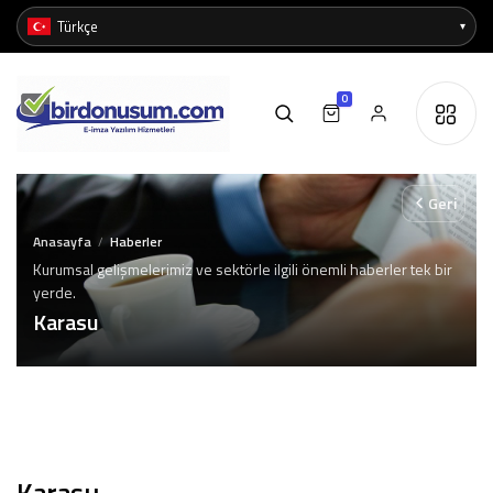
0
Geri
Anasayfa
Haberler
/
Kurumsal gelişmelerimiz ve sektörle ilgili önemli haberler tek bir
yerde.
Karasu
Karasu