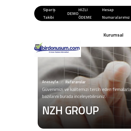
Sipariş
HIZLI
Hesap
DEMO
Takibi
ÖDEME
Numaralarımız
Kurumsal
Anasayfa
/
Referanslar
Güvenimizi ve kalitemizi tercih eden firmalarla
bazılarını burada inceleyebilirsiniz.
NZH GROUP