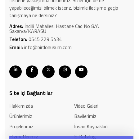
fikirlerle yaklaşımda bulunuruz. Sizler için de ne
yapabileceğimizi bilmek isteriz, bizimle iletişime geçip
tanışmaya ne dersiniz?
Adres:
İncilli Mahallesi Hastane Cad No 8/A
Sakarya/KARASU
Telefon:
0545 229 5434
Email:
info@birdonusum.com
Site içi Bağlantılar
Hakkımızda
Video Galeri
Ürünlerimiz
Bayilerimiz
Projelerimiz
İnsan Kaynakları
Hizmetlerimiz
E-Katalog