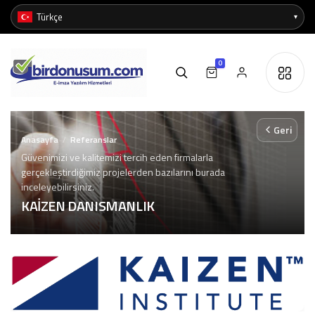
0
Geri
Anasayfa
Referanslar
/
Güvenimizi ve kalitemizi tercih eden firmalarla
gerçekleştirdiğimiz projelerden bazılarını burada
inceleyebilirsiniz.
KAİZEN DANISMANLIK