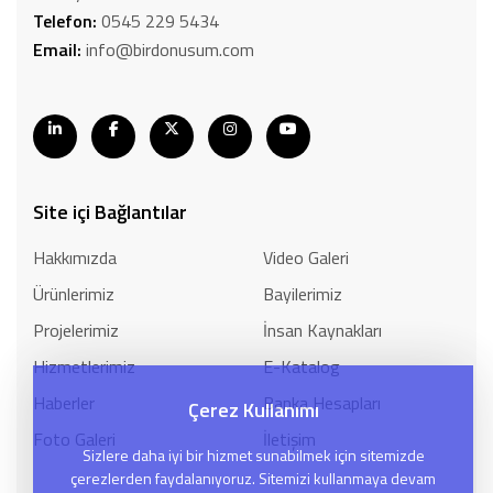
Telefon:
0545 229 5434
Email:
info@birdonusum.com
Site içi Bağlantılar
Hakkımızda
Video Galeri
Ürünlerimiz
Bayilerimiz
Projelerimiz
İnsan Kaynakları
Hizmetlerimiz
E-Katalog
Haberler
Banka Hesapları
Çerez Kullanımı
Foto Galeri
İletişim
Sizlere daha iyi bir hizmet sunabilmek için sitemizde
çerezlerden faydalanıyoruz. Sitemizi kullanmaya devam