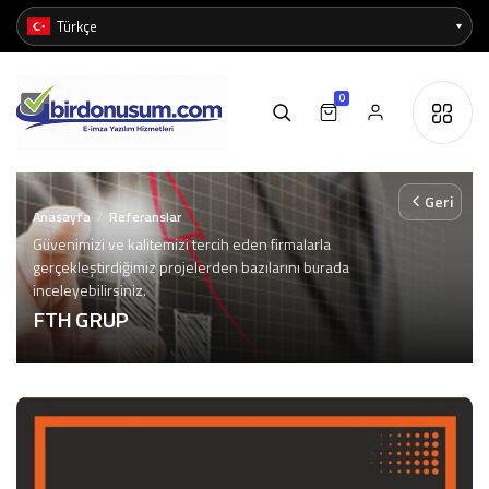
0
Geri
Anasayfa
Referanslar
/
Güvenimizi ve kalitemizi tercih eden firmalarla
gerçekleştirdiğimiz projelerden bazılarını burada
inceleyebilirsiniz.
FTH GRUP