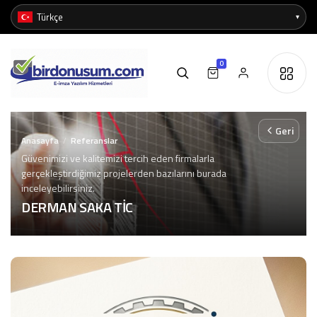
0
Geri
Anasayfa
Referanslar
/
Güvenimizi ve kalitemizi tercih eden firmalarla
gerçekleştirdiğimiz projelerden bazılarını burada
inceleyebilirsiniz.
DERMAN SAKA TİC