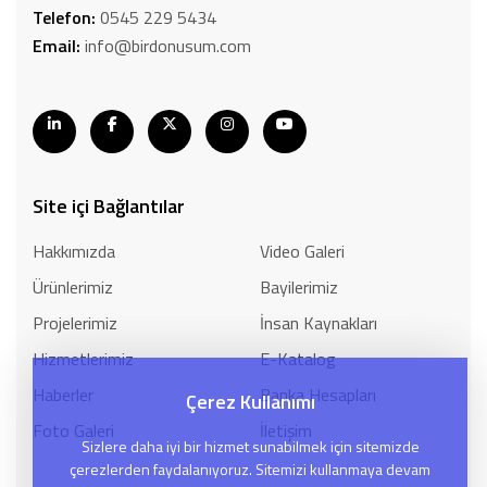
Telefon:
0545 229 5434
Email:
info@birdonusum.com
Site içi Bağlantılar
Hakkımızda
Video Galeri
Ürünlerimiz
Bayilerimiz
Projelerimiz
İnsan Kaynakları
Hizmetlerimiz
E-Katalog
Haberler
Banka Hesapları
Çerez Kullanımı
Foto Galeri
İletişim
Sizlere daha iyi bir hizmet sunabilmek için sitemizde
çerezlerden faydalanıyoruz. Sitemizi kullanmaya devam