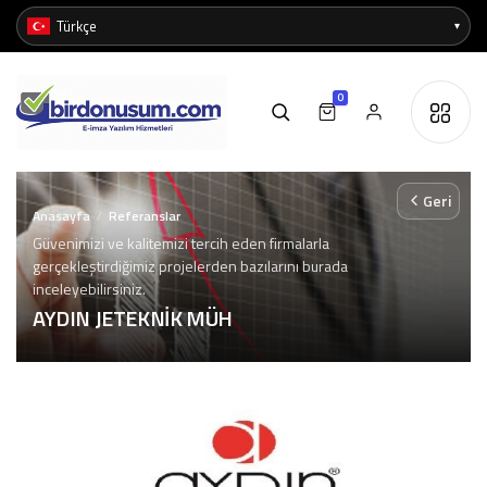
0
Geri
Anasayfa
Referanslar
/
Güvenimizi ve kalitemizi tercih eden firmalarla
gerçekleştirdiğimiz projelerden bazılarını burada
inceleyebilirsiniz.
AYDIN JETEKNİK MÜH