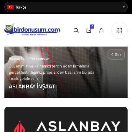
0
Geri
Anasayfa
Referanslar
/
Güvenimizi ve kalitemizi tercih eden firmalarla
gerçekleştirdiğimiz projelerden bazılarını burada
inceleyebilirsiniz.
ASLANBAY İNŞAAT